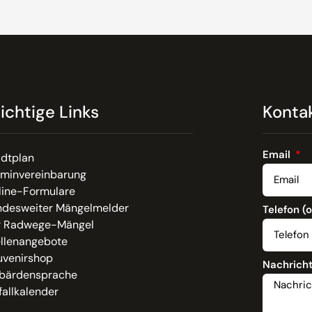
ichtige Links
Konta
Email
adtplan
rminvereinbarung
line-Formulare
ndesweiter Mängelmelder
Telefon (
r Radwege-Mängel
ellenangebote
uvenirshop
Nachrich
bärdensprache
allkalender