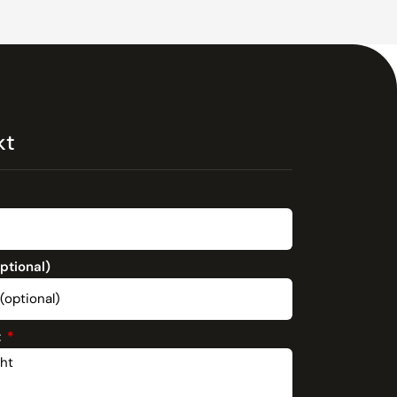
kt
optional)
t