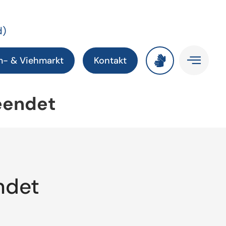
d)
m- & Viehmarkt
Kontakt
eendet
ndet