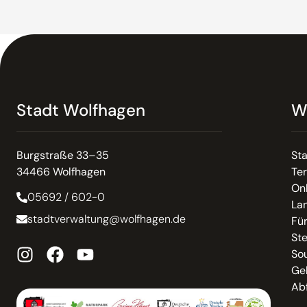
Stadt Wolfhagen
W
Burgstraße 33–35
St
34466 Wolfhagen
Te
On
05692 / 602-0
La
stadtverwaltung@wolfhagen.de
Fü
St
So
Ge
Abf