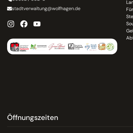
La
stadtverwaltung@wolfhagen.de
Fü
St
So
Ge
Abf
Öffnungszeiten