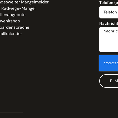
ndesweiter Mängelmelder
Telefon (
r Radwege-Mängel
ellenangebote
uvenirshop
Nachrich
bärdensprache
allkalender
E-M