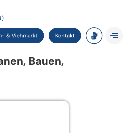
d)
m- & Viehmarkt
Kontakt
anen, Bauen,