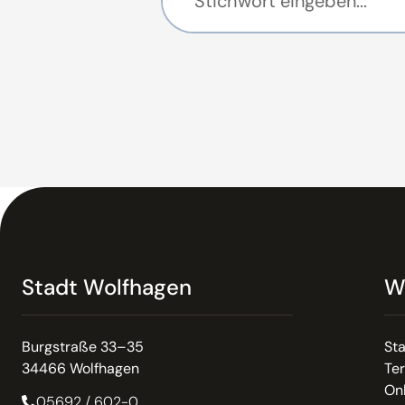
Stadt Wolfhagen
W
Burgstraße 33–35
St
34466 Wolfhagen
Te
On
05692 / 602-0