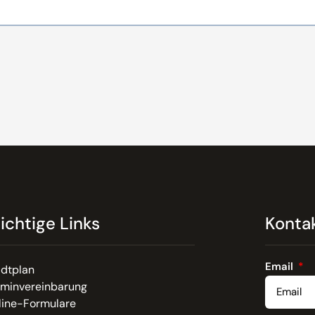
ichtige Links
Konta
Email
adtplan
rminvereinbarung
line-Formulare