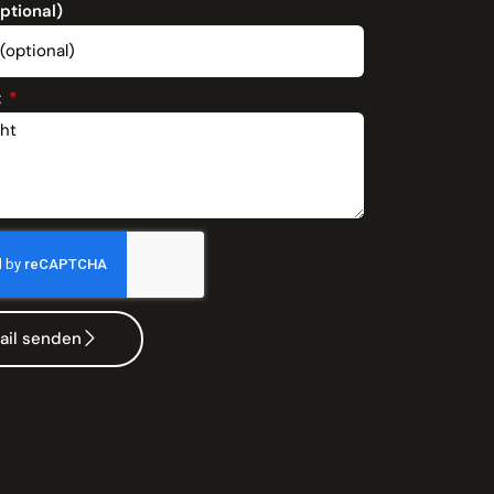
optional)
t
ail senden