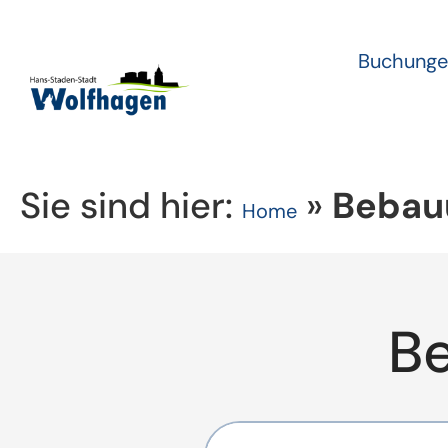
Buchunge
Sie sind hier:
»
Bebauu
Home
B