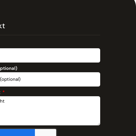
kt
optional)
t