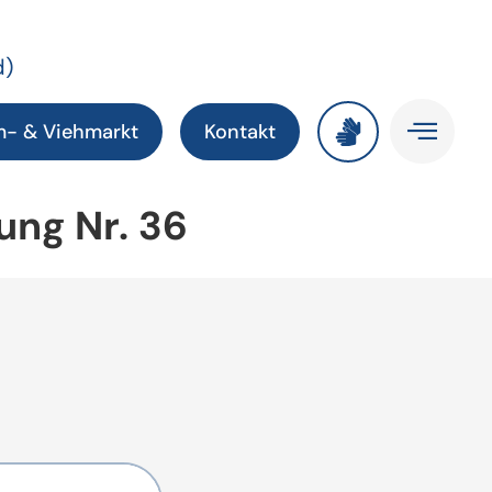
d)
m- & Viehmarkt
Kontakt
ung Nr. 36