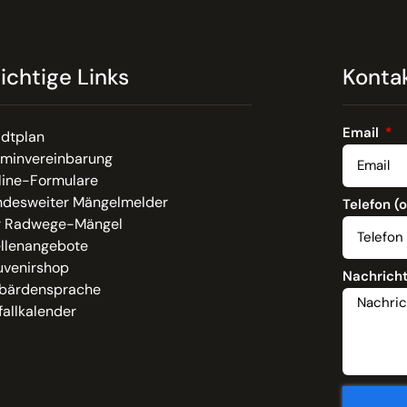
ichtige Links
Konta
Email
adtplan
rminvereinbarung
line-Formulare
ndesweiter Mängelmelder
Telefon (
r Radwege-Mängel
ellenangebote
uvenirshop
Nachrich
bärdensprache
allkalender