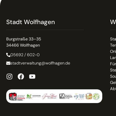
Stadt Wolfhagen
W
Burgstraße 33–35
St
34466 Wolfhagen
Te
On
05692 / 602-0
La
stadtverwaltung@wolfhagen.de
Fü
St
So
Ge
Abf