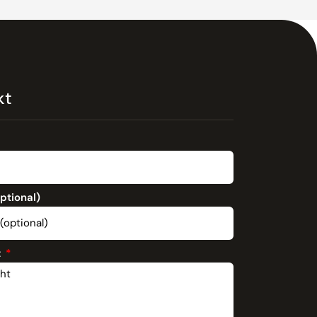
kt
optional)
t