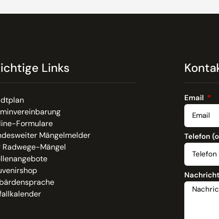
ichtige Links
Konta
Email
adtplan
rminvereinbarung
line-Formulare
ndesweiter Mängelmelder
Telefon (
r Radwege-Mängel
ellenangebote
uvenirshop
Nachrich
bärdensprache
allkalender