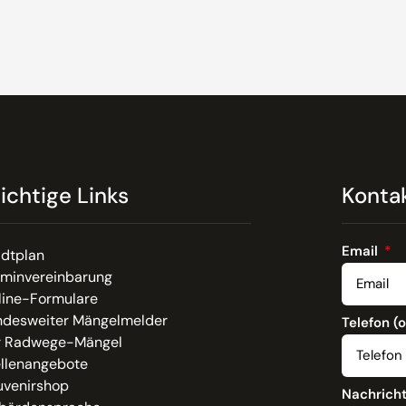
ichtige Links
Konta
Email
adtplan
rminvereinbarung
line-Formulare
ndesweiter Mängelmelder
Telefon (
r Radwege-Mängel
ellenangebote
uvenirshop
Nachrich