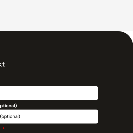
kt
optional)
t