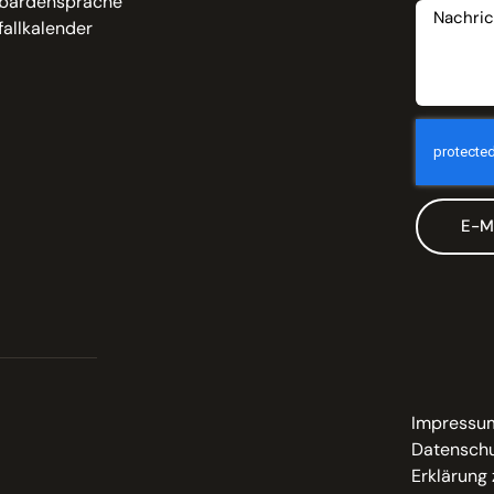
bärdensprache
allkalender
E-M
Impressu
Datenschu
Erklärung 