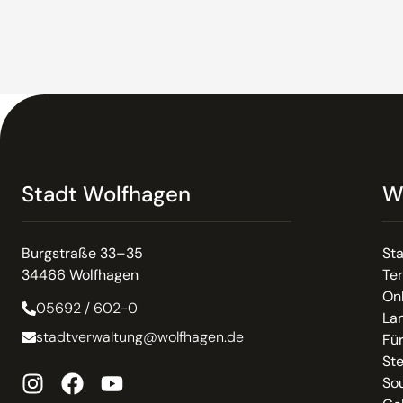
Stadt Wolfhagen
W
Burgstraße 33–35
St
34466 Wolfhagen
Te
On
05692 / 602-0
La
stadtverwaltung@wolfhagen.de
Fü
St
So