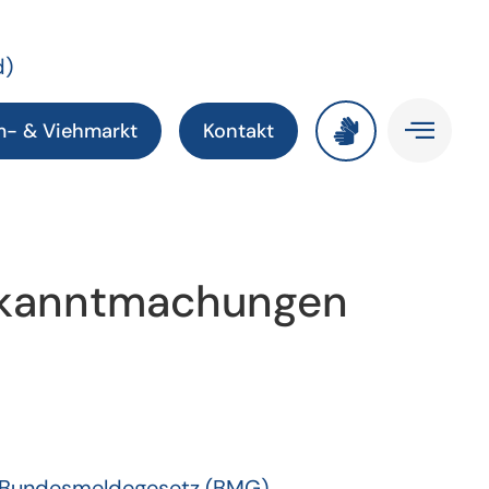
d)
m- & Viehmarkt
Kontakt
ekanntmachungen
m Bundesmeldegesetz (BMG)