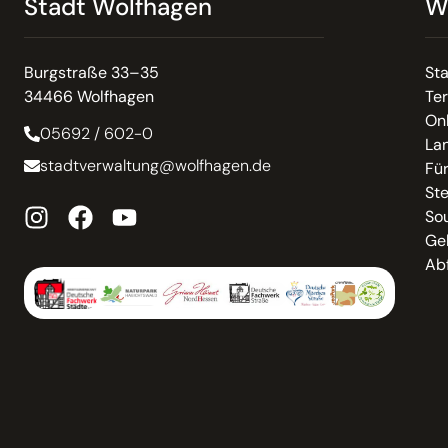
Stadt Wolfhagen
W
Burgstraße 33–35
St
34466 Wolfhagen
Te
On
05692 / 602-0
La
stadtverwaltung@wolfhagen.de
Fü
St
So
Ge
Abf