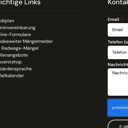
ichtige Links
Konta
Email
adtplan
rminvereinbarung
line-Formulare
ndesweiter Mängelmelder
Telefon (
r Radwege-Mängel
ellenangebote
uvenirshop
Nachrich
bärdensprache
allkalender
E-M