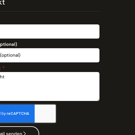
kt
optional)
t
ail senden