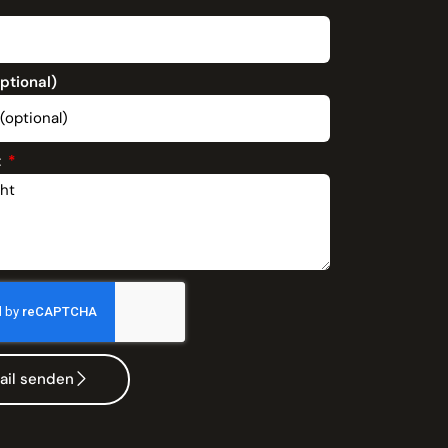
optional)
t
ail senden