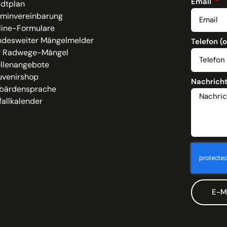
Email
adtplan
rminvereinbarung
line-Formulare
ndesweiter Mängelmelder
Telefon (
r Radwege-Mängel
ellenangebote
uvenirshop
Nachrich
bärdensprache
allkalender
E-M