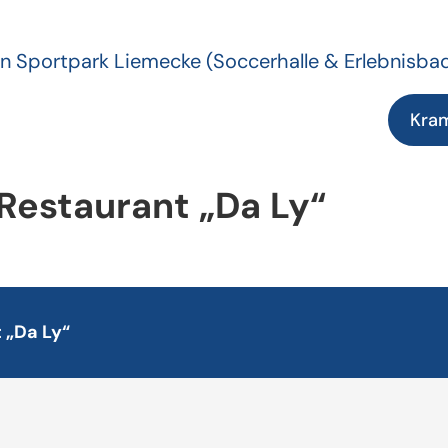
n Sportpark Liemecke
(Soccerhalle & Erlebnisba
Kra
Restaurant „Da Ly“
 „Da Ly“