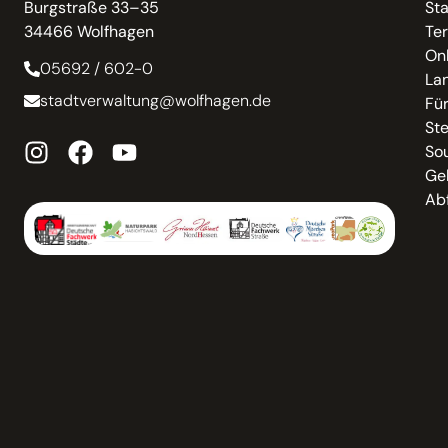
Burgstraße 33–35
St
34466 Wolfhagen
Te
On
05692 / 602-0
La
stadtverwaltung@wolfhagen.de
Fü
St
So
Ge
Abf