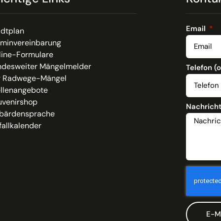
Email
adtplan
rminvereinbarung
line-Formulare
ndesweiter Mängelmelder
Telefon (
r Radwege-Mängel
ellenangebote
uvenirshop
Nachrich
bärdensprache
allkalender
E-M