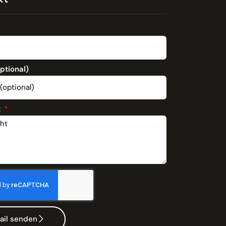
optional)
t
ail senden