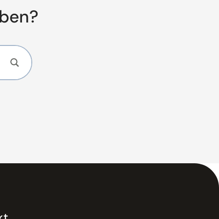
aben?
kt