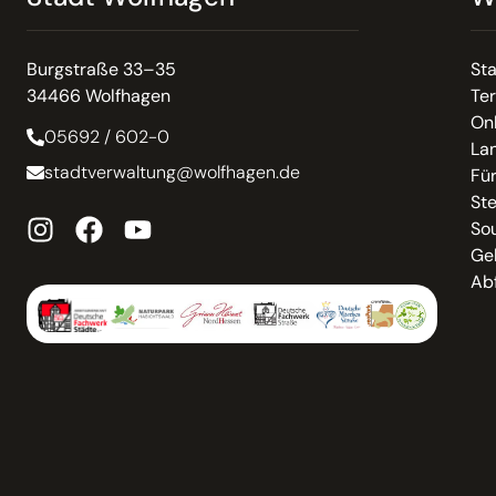
Burgstraße 33–35
St
34466 Wolfhagen
Te
On
05692 / 602-0
La
stadtverwaltung@wolfhagen.de
Fü
St
So
Ge
Abf