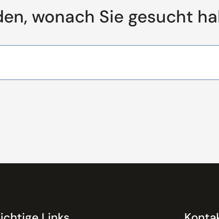
den, wonach Sie gesucht h
ichtige Links
Konta