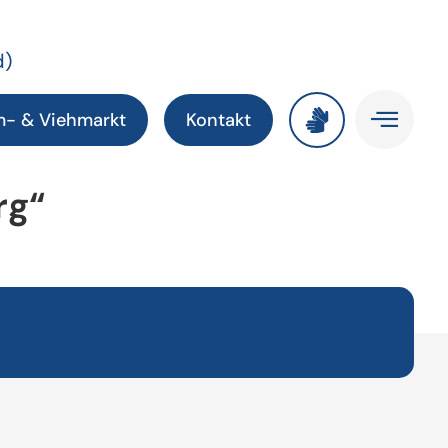
d)
m- & Viehmarkt
Kontakt
rg“