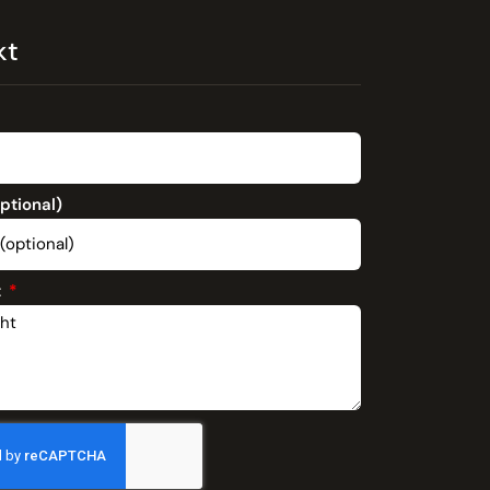
kt
optional)
t