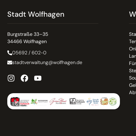
Stadt Wolfhagen
W
Burgstraße 33–35
St
34466 Wolfhagen
Te
On
05692 / 602-0
La
stadtverwaltung@wolfhagen.de
Fü
St
So
Ge
Abf