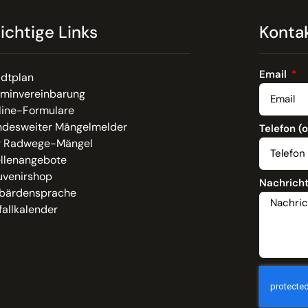
ichtige Links
Konta
Email
adtplan
rminvereinbarung
line-Formulare
ndesweiter Mängelmelder
Telefon (
r Radwege-Mängel
ellenangebote
uvenirshop
Nachrich
bärdensprache
allkalender