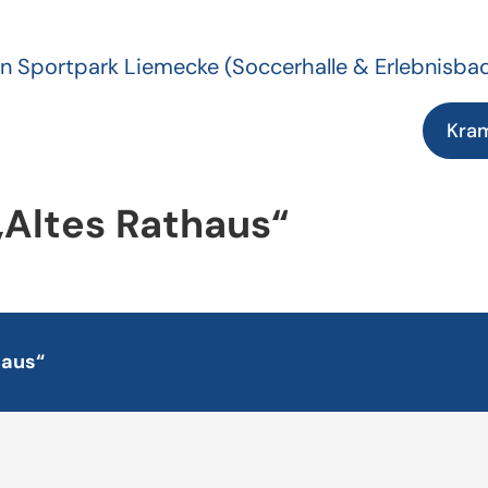
n Sportpark Liemecke
(Soccerhalle & Erlebnisba
Kra
„Altes Rathaus“
haus“