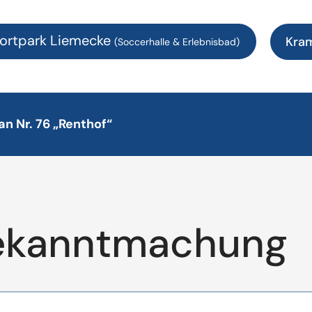
ortpark Liemecke
Kra
(Soccerhalle & Erlebnisbad)
n Nr. 76 „Renthof“
ekanntmachung