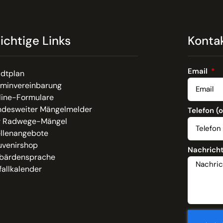
ichtige Links
Konta
Email
adtplan
rminvereinbarung
line-Formulare
ndesweiter Mängelmelder
Telefon (
r Radwege-Mängel
ellenangebote
uvenirshop
Nachrich
bärdensprache
allkalender