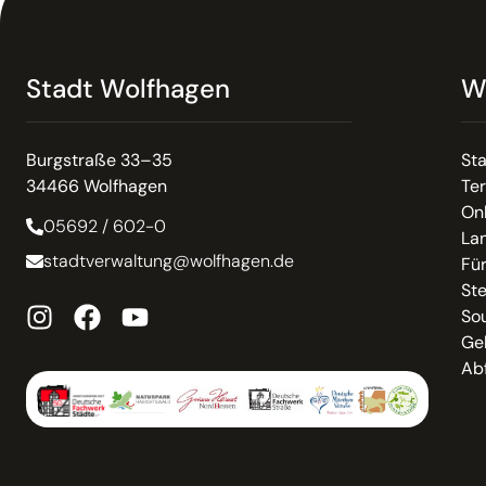
Stadt Wolfhagen
W
Burgstraße 33–35
St
34466 Wolfhagen
Te
On
05692 / 602-0
La
stadtverwaltung@wolfhagen.de
Fü
St
So
Ge
Abf