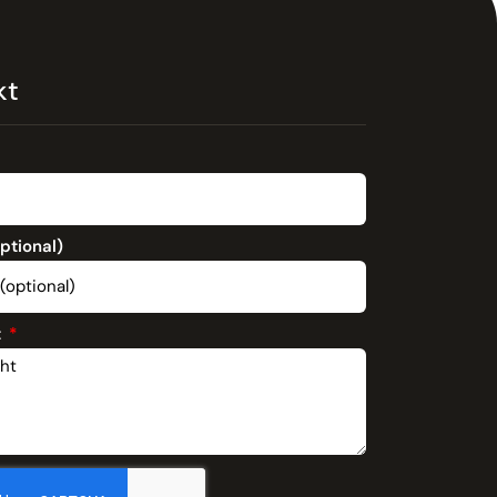
kt
optional)
t