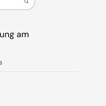
lung am
6