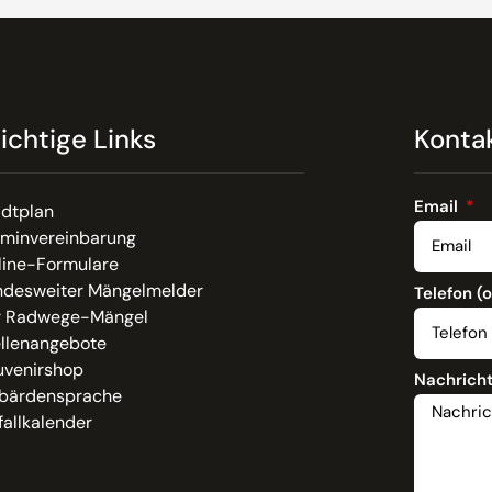
ichtige Links
Konta
Email
adtplan
rminvereinbarung
line-Formulare
ndesweiter Mängelmelder
Telefon (
r Radwege-Mängel
ellenangebote
uvenirshop
Nachrich
bärdensprache
allkalender