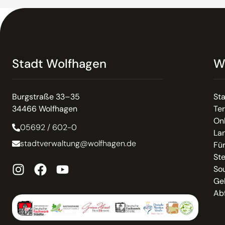
Stadt Wolfhagen
W
Burgstraße 33–35
St
34466 Wolfhagen
Te
On
05692 / 602-0
La
stadtverwaltung@wolfhagen.de
Fü
St
So
Ge
Abf