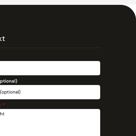
kt
optional)
t