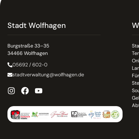
Stadt Wolfhagen
W
Burgstraße 33–35
St
34466 Wolfhagen
Te
On
05692 / 602-0
La
stadtverwaltung@wolfhagen.de
Fü
St
So
Ge
Abf