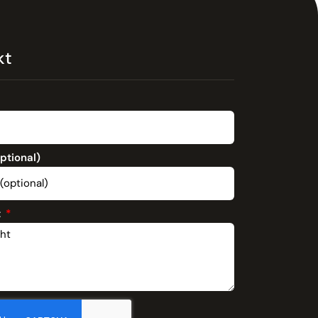
kt
optional)
t