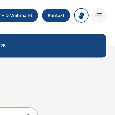
m- & Viehmarkt
Kontakt
026