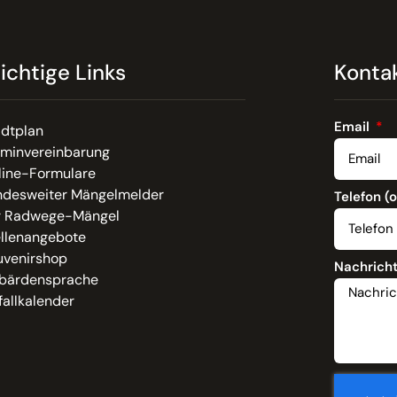
ichtige Links
Konta
Email
adtplan
rminvereinbarung
line-Formulare
ndesweiter Mängelmelder
Telefon (
r Radwege-Mängel
ellenangebote
uvenirshop
Nachrich
bärdensprache
allkalender