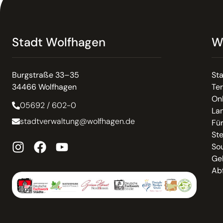
Stadt Wolfhagen
W
Burgstraße 33–35
St
34466 Wolfhagen
Te
On
05692 / 602-0
La
stadtverwaltung@wolfhagen.de
Fü
St
So
Ge
Abf