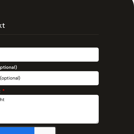
kt
optional)
t