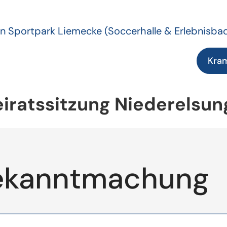
n Sportpark Liemecke
(Soccerhalle & Erlebnisba
Kra
iratssitzung Niederelsun
ekanntmachung