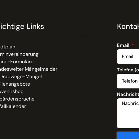
ichtige Links
Konta
Email
adtplan
rminvereinbarung
line-Formulare
ndesweiter Mängelmelder
Telefon (
r Radwege-Mängel
ellenangebote
uvenirshop
Nachrich
bärdensprache
allkalender