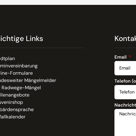
ichtige Links
Konta
Email
adtplan
rminvereinbarung
line-Formulare
ndesweiter Mängelmelder
Telefon (
r Radwege-Mängel
ellenangebote
uvenirshop
Nachrich
bärdensprache
allkalender