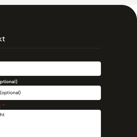
kt
optional)
t