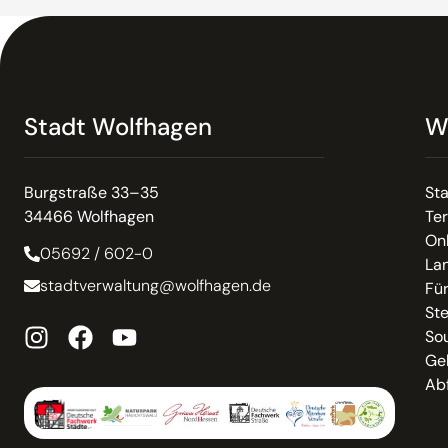
Stadt Wolfhagen
W
Burgstraße 33–35
St
34466 Wolfhagen
Te
On
05692 / 602-0
La
stadtverwaltung@wolfhagen.de
Fü
St
So
Ge
Abf