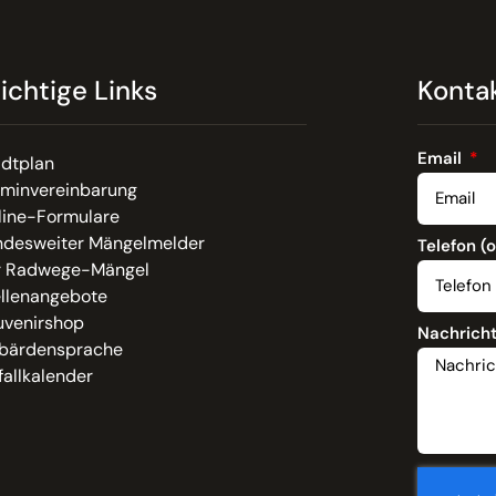
ichtige Links
Konta
Email
adtplan
rminvereinbarung
line-Formulare
ndesweiter Mängelmelder
Telefon (
r Radwege-Mängel
ellenangebote
uvenirshop
Nachrich
bärdensprache
allkalender