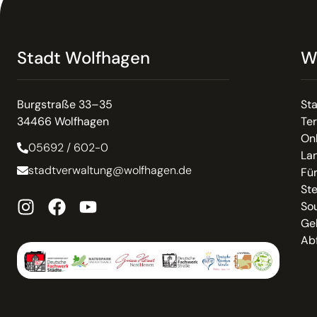
Stadt Wolfhagen
W
Burgstraße 33–35
St
34466 Wolfhagen
Te
On
05692 / 602-0
La
stadtverwaltung@wolfhagen.de
Fü
St
So
Ge
Abf