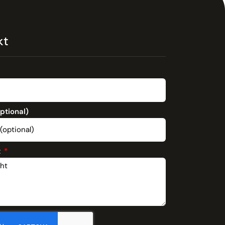
kt
optional)
t