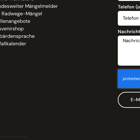
ndesweiter Mängelmelder
Telefon (
r Radwege-Mängel
ellenangebote
uvenirshop
Nachrich
bärdensprache
allkalender
E-M