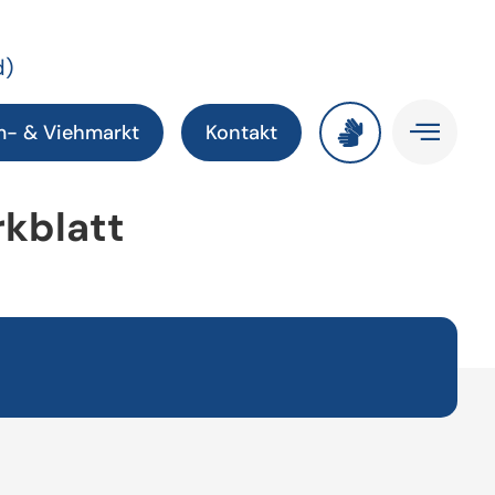
d)
m- & Viehmarkt
Kontakt
kblatt