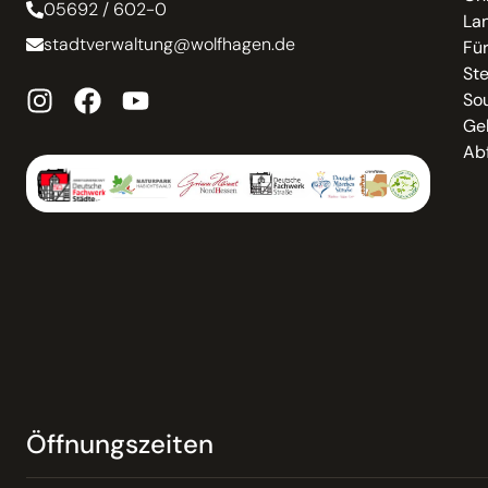
05692 / 602-0
La
stadtverwaltung@wolfhagen.de
Fü
St
So
Ge
Abf
Öffnungszeiten