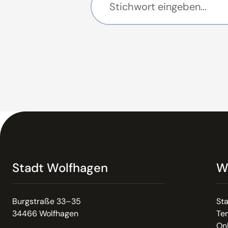
Stadt Wolfhagen
W
Burgstraße 33–35
St
34466 Wolfhagen
Te
On