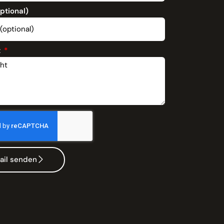
optional)
t
ail senden