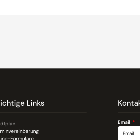
ichtige Links
Konta
Email
adtplan
rminvereinbarung
line-Formulare