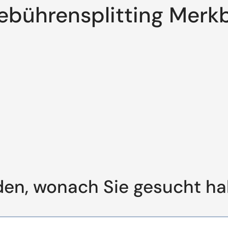
bührensplitting Merkb
den, wonach Sie gesucht h