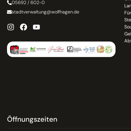
05692 / 602-0
La
stadtverwaltung@wolfhagen.de
Fü
St
So
Ge
Abf
Öffnungszeiten