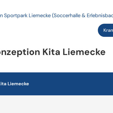
n Sportpark Liemecke
(Soccerhalle & Erlebnisba
Kra
nzeption Kita Liemecke
Kita Liemecke