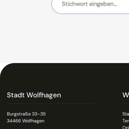
Stadt Wolfhagen
W
Burgstraße 33–35
St
34466 Wolfhagen
Te
On