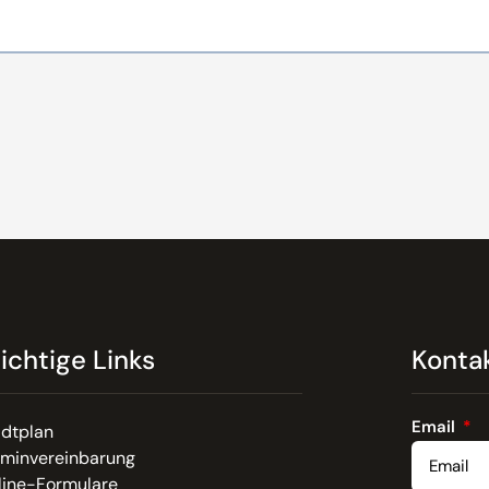
ichtige Links
Konta
Email
adtplan
rminvereinbarung
line-Formulare