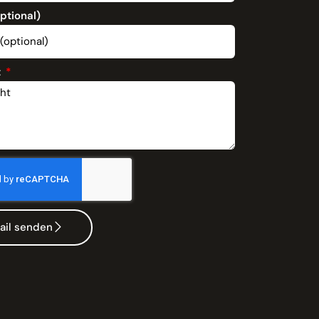
optional)
t
ail senden