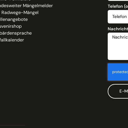
ndesweiter Mängelmelder
Telefon (
r Radwege-Mängel
ellenangebote
uvenirshop
Nachrich
bärdensprache
allkalender
E-M