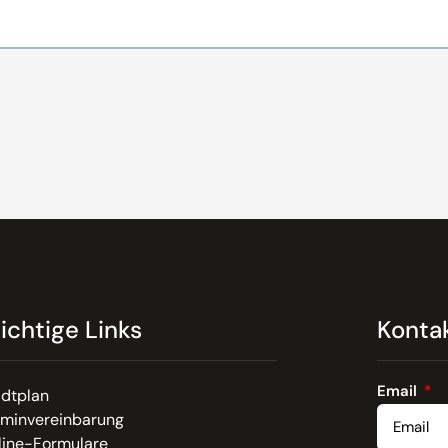
ichtige Links
Konta
Email
adtplan
rminvereinbarung
line-Formulare