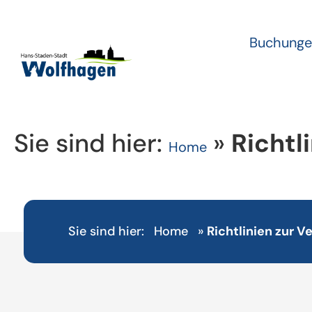
Buchunge
Sie sind hier:
»
Richtl
Home
Sie sind hier:
Home
»
Richtlinien zur 