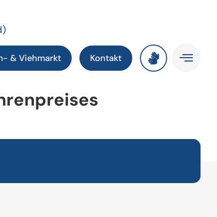
d)
m- & Viehmarkt
Kontakt
Ehrenpreises