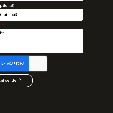
optional)
t
ail senden