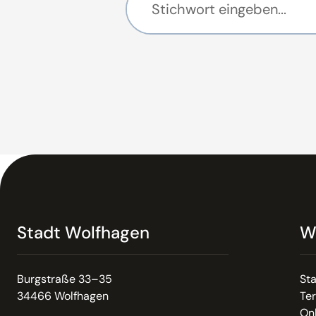
Stadt Wolfhagen
W
Burgstraße 33–35
St
34466 Wolfhagen
Te
On