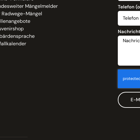
ndesweiter Mängelmelder
Telefon (
r Radwege-Mängel
ellenangebote
uvenirshop
Nachrich
bärdensprache
allkalender
E-M