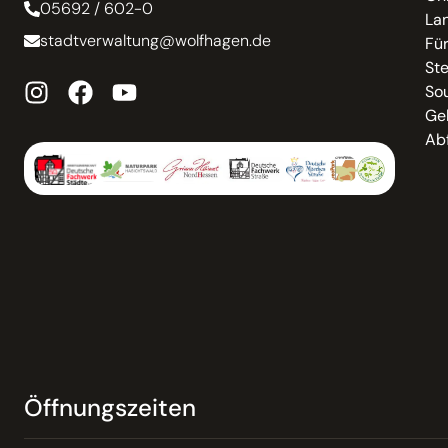
05692 / 602-0
La
stadtverwaltung@wolfhagen.de
Fü
St
So
Ge
Abf
Öffnungszeiten