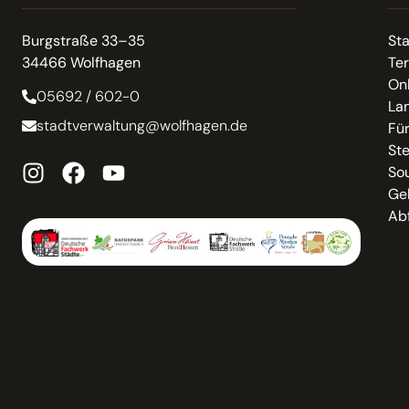
Burgstraße 33–35
St
34466 Wolfhagen
Te
On
05692 / 602-0
La
stadtverwaltung@wolfhagen.de
Fü
St
So
Ge
Abf