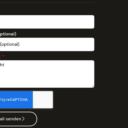
optional)
t
ail senden