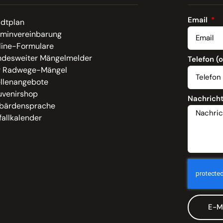
Email
adtplan
rminvereinbarung
line-Formulare
ndesweiter Mängelmelder
Telefon (
r Radwege-Mängel
ellenangebote
uvenirshop
Nachrich
bärdensprache
allkalender
E-M