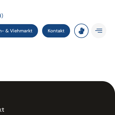
d)
m- & Viehmarkt
Kontakt
kt