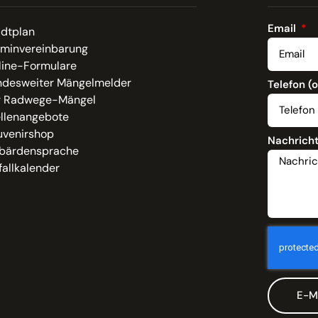
Email
adtplan
rminvereinbarung
line-Formulare
ndesweiter Mängelmelder
Telefon (
r Radwege-Mängel
ellenangebote
uvenirshop
Nachrich
bärdensprache
allkalender
E-M