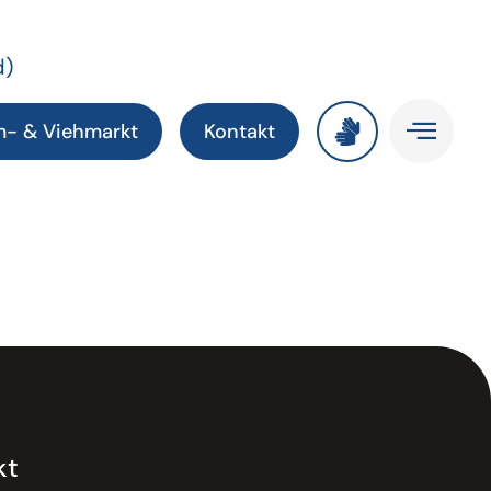
d)
m- & Viehmarkt
Kontakt
kt