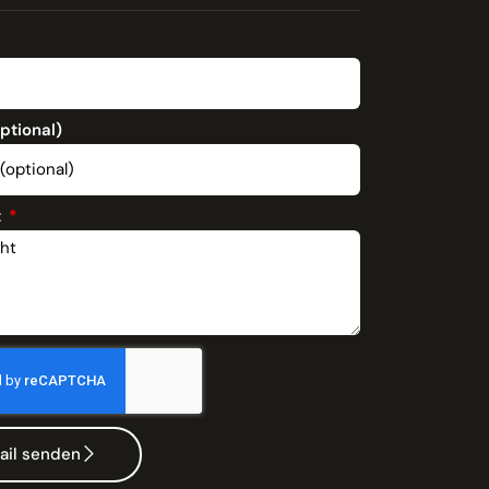
optional)
t
ail senden