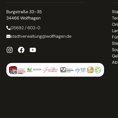
Burgstraße 33–35
St
34466 Wolfhagen
Te
On
05692 / 602-0
La
stadtverwaltung@wolfhagen.de
Fü
St
So
Ge
Abf