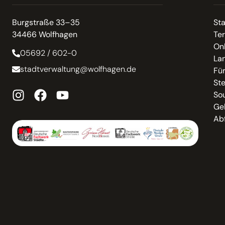
Burgstraße 33–35
St
34466 Wolfhagen
Te
On
05692 / 602-0
La
stadtverwaltung@wolfhagen.de
Fü
St
So
Ge
Abf