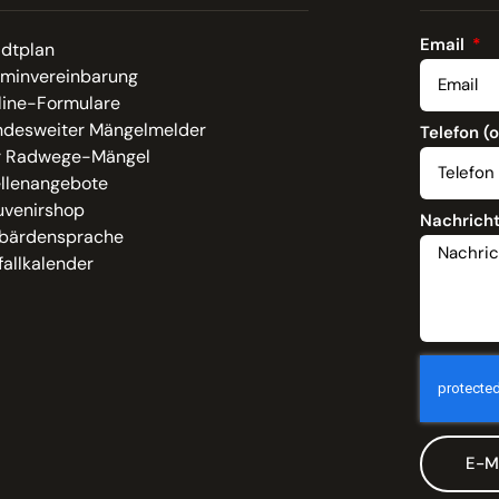
Email
adtplan
rminvereinbarung
line-Formulare
ndesweiter Mängelmelder
Telefon (
r Radwege-Mängel
ellenangebote
uvenirshop
Nachrich
bärdensprache
allkalender
E-M