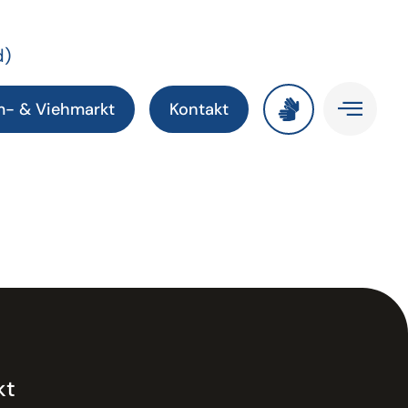
d)
m- & Viehmarkt
Kontakt
kt