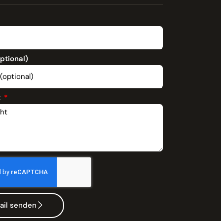
optional)
t
ail senden