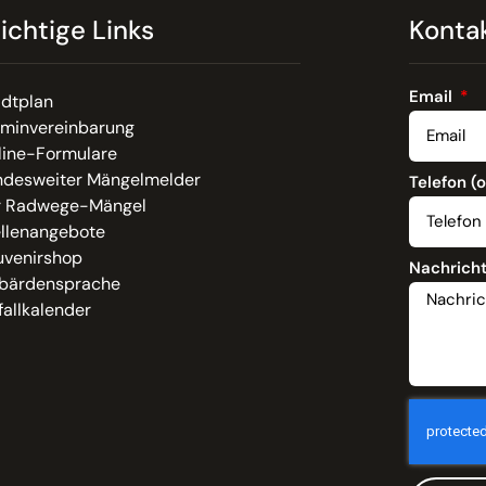
ichtige Links
Konta
Email
adtplan
rminvereinbarung
line-Formulare
ndesweiter Mängelmelder
Telefon (
r Radwege-Mängel
ellenangebote
uvenirshop
Nachrich
bärdensprache
allkalender