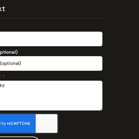
kt
optional)
t