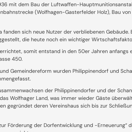
1936 mit dem Bau der Luftwaffen-Hauptmunitionsanstalt
senbahnstrecke (Wolfhagen-Gasterfelder Holz), Bau vo
 fanden sich neue Nutzer der verbliebenen Gebäude. 
stellt, die heute noch ein wichtiger Wirtschaftsfaktor
rrichtet, somit entstand in den 50er Jahren anfangs e
rasse 450.
- und Gemeindereform wurden Philippinendorf und Sc
mmengefasst.
s Zusammenwachsen der Philippinendorfer und der Scha
er das Wolfhager Land, was immer wieder Gäste überwält
en gegründet deren Vereinshaus sich bis zur Schließ
zur Förderung der Dorfentwicklung und -Erneuerung“ der