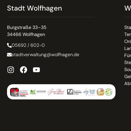
Stadt Wolfhagen
W
Burgstraße 33–35
St
34466 Wolfhagen
Te
On
05692 / 602-0
La
stadtverwaltung@wolfhagen.de
Fü
St
So
Ge
Abf