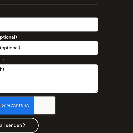
optional)
t
ail senden