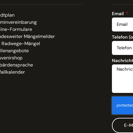
Email
adtplan
rminvereinbarung
line-Formulare
ndesweiter Mängelmelder
Telefon (
r Radwege-Mängel
ellenangebote
uvenirshop
Nachrich
bärdensprache
allkalender
E-M