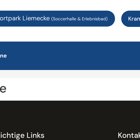
ortpark Liemecke
Kra
(Soccerhalle & Erlebnisbad)
ine
e
ichtige Links
Konta