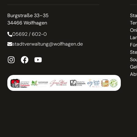
Burgstraße 33–35
St
34466 Wolfhagen
Te
On
05692 / 602-0
La
stadtverwaltung@wolfhagen.de
Fü
St
So
Ge
Abf