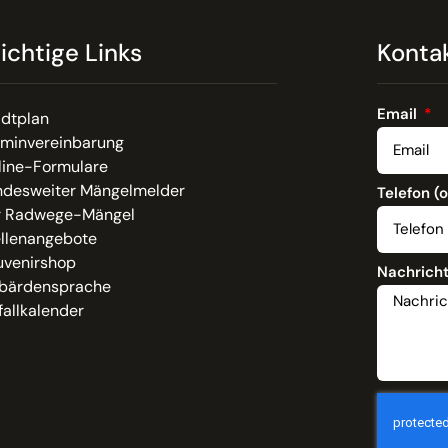
ichtige Links
Konta
Email
adtplan
rminvereinbarung
line-Formulare
ndesweiter Mängelmelder
Telefon (
r Radwege-Mängel
ellenangebote
uvenirshop
Nachrich
bärdensprache
allkalender