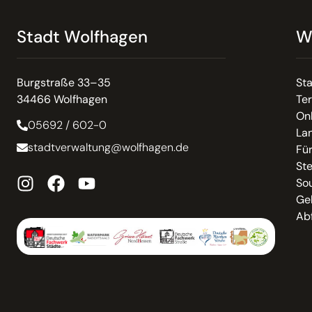
Stadt Wolfhagen
W
Burgstraße 33–35
St
34466 Wolfhagen
Te
On
05692 / 602-0
La
stadtverwaltung@wolfhagen.de
Fü
St
So
Ge
Abf