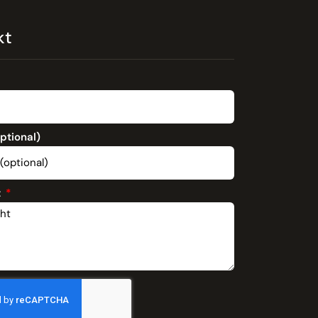
kt
optional)
t