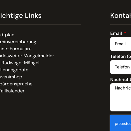
ichtige Links
Konta
Email
adtplan
rminvereinbarung
line-Formulare
ndesweiter Mängelmelder
Telefon (
r Radwege-Mängel
ellenangebote
uvenirshop
Nachrich
bärdensprache
allkalender