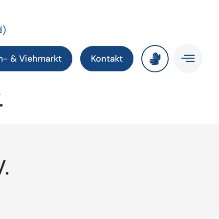
d)
m- & Viehmarkt
Kontakt
.
.