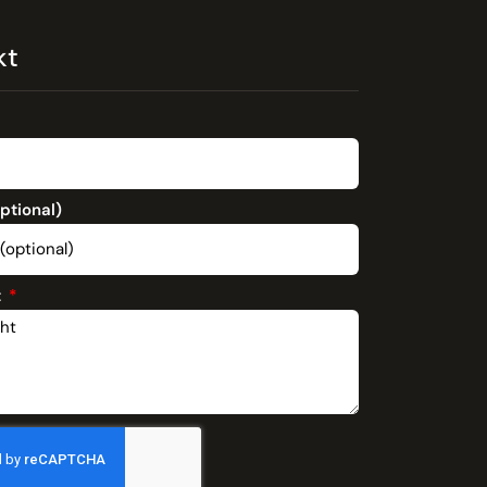
kt
optional)
t