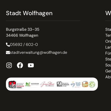
Stadt Wolfhagen
W
Burgstraße 33–35
St
34466 Wolfhagen
Te
On
05692 / 602-0
La
stadtverwaltung@wolfhagen.de
Fü
St
So
Ge
Abf