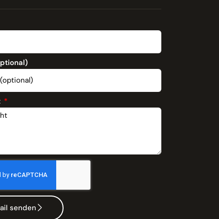
optional)
t
ail senden