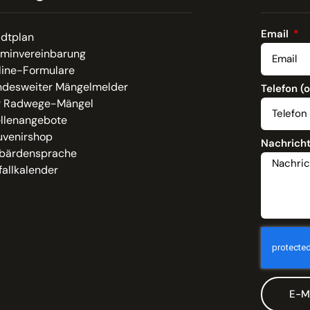
Email
adtplan
rminvereinbarung
line-Formulare
ndesweiter Mängelmelder
Telefon (
r Radwege-Mängel
ellenangebote
uvenirshop
Nachrich
bärdensprache
allkalender
E-M