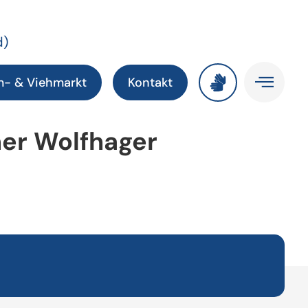
d)
m- & Viehmarkt
Kontakt
ner Wolfhager