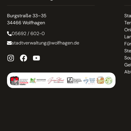
Burgstraße 33–35
St
34466 Wolfhagen
Te
On
05692 / 602-0
La
stadtverwaltung@wolfhagen.de
Fü
St
So
Ge
Abf