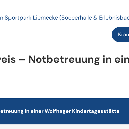
n Sportpark Liemecke
(Soccerhalle & Erlebnisba
Kra
is – Notbetreuung in ei
treuung in einer Wolfhager Kindertagesstätte