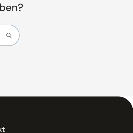
aben?
kt