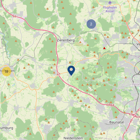
2
18
s mehr!