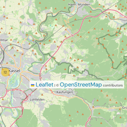
12
Leaflet
OpenStreetMap
|
©
contributors