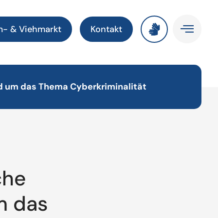
m- & Viehmarkt
Kontakt
nd um das Thema Cyberkriminalität
che
m das