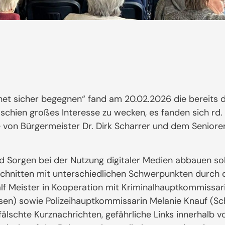
et sicher begegnen“ fand am 20.02.2026 die bereits dr
schien großes Interesse zu wecken, es fanden sich rd.
e von Bürgermeister Dr. Dirk Scharrer und dem Senior
 Sorgen bei der Nutzung digitaler Medien abbauen sollt
bschnitten mit unterschiedlichen Schwerpunkten durch 
lf Meister in Kooperation mit Kriminalhauptkommissar
en) sowie Polizeihauptkommissarin Melanie Knauf (Sch
gefälschte Kurznachrichten, gefährliche Links innerhalb 