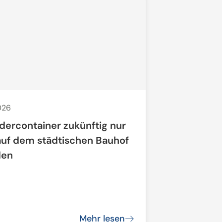
2026
22. Juni 2026
idercontainer zukünftig nur
AKTIONST
auf dem städtischen Bauhof
LIMIT"
den
Bund und Lä
der kommunal
handeln
Mehr lesen