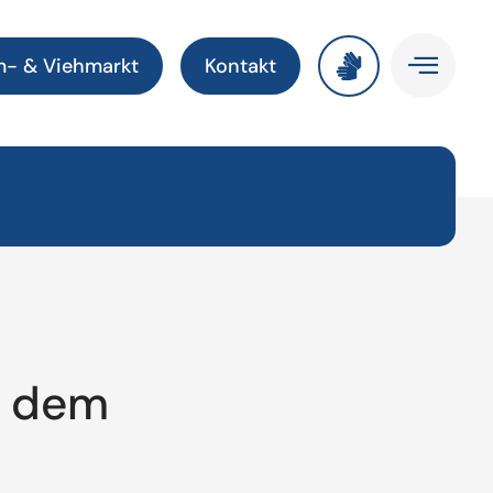
m- & Viehmarkt
Kontakt
b dem