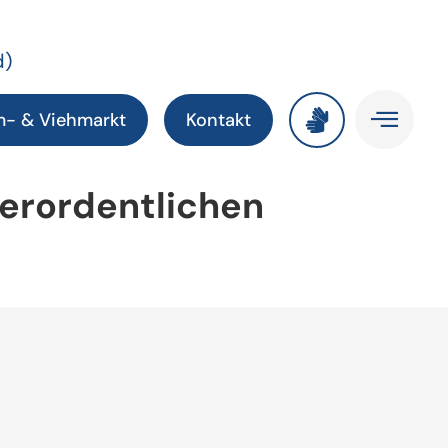
d)
m- & Viehmarkt
Kontakt
ßerordentlichen