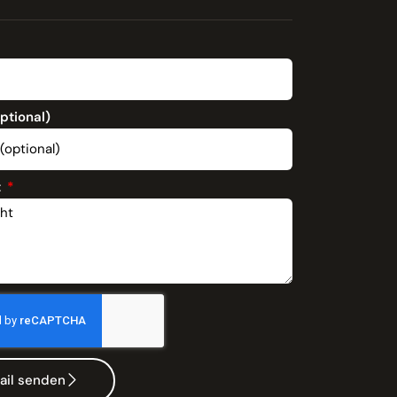
optional)
t
ail senden