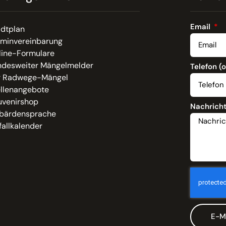
Email
adtplan
rminvereinbarung
line-Formulare
ndesweiter Mängelmelder
Telefon (
r Radwege-Mängel
ellenangebote
uvenirshop
Nachrich
bärdensprache
allkalender
E-M