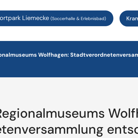
ortpark Liemecke
Kra
(Soccerhalle & Erlebnisbad)
ionalmuseums Wolfhagen: Stadtverordnetenversa
Regionalmuseums Wolf
etenversammlung ents