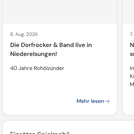
8. Aug. 2026
7
Die Dorfrocker & Band live in
N
Niederelsungen!
s
40 Jahre Rohölzünder
I
K
M
Mehr lesen