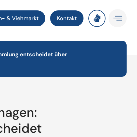
m- & Viehmarkt
Kontakt
mmlung entscheidet über
hagen:
cheidet