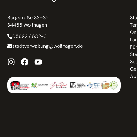
Burgstraße 33–35
St
34466 Wolfhagen
Te
On
05692 / 602-0
La
stadtverwaltung@wolfhagen.de
Fü
St
So
Ge
Abf