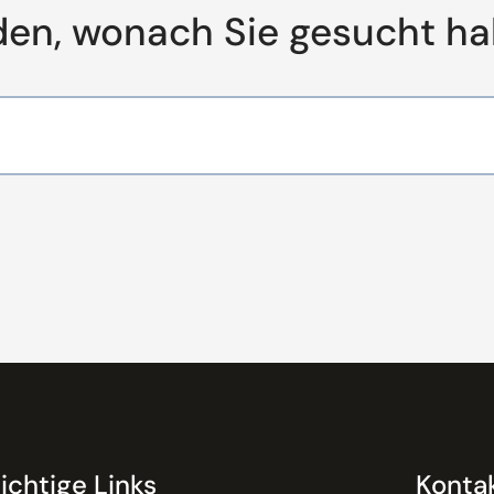
den, wonach Sie gesucht h
ichtige Links
Konta