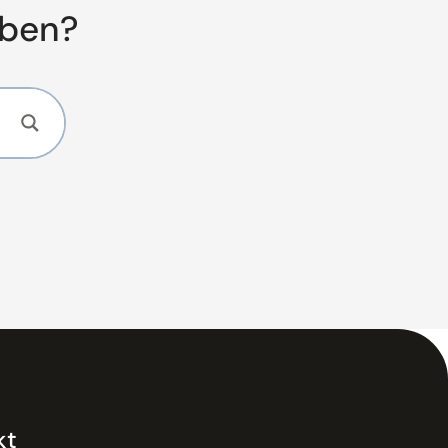
aben?
kt